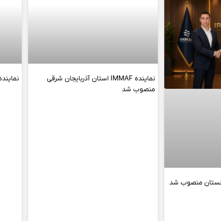
نماینده IMMAF استان آذربایجان شرقی
نماینده IMMAF استان قم منصو
منصوب شد