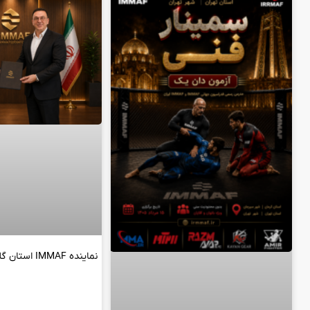
نماینده IMMAF استان گلستان منصوب شد