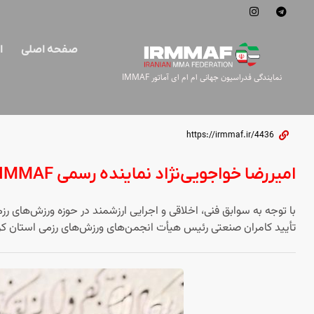
صفحه اصلی
ا
نمایندگی فدراسیون جهانی ام ام ای آماتور IMMAF
https://irmmaf.ir/4436
امیررضا خواجویی‌نژاد نماینده رسمی IMMAF در استان کرمان شد
تأیید کامران صنعتی رئیس هیأت انجمن‌های ورزش‌های رزمی استان کرمان، امیررضا خواجو