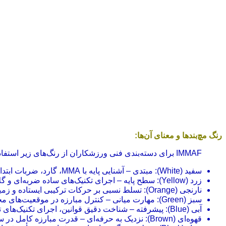
رنگ مچ‌بندها و معنای آن‌ها:
IMMAF برای دسته‌بندی فنی ورزشکاران از رنگ‌های زیر استفاده می‌کند:
سفید (White): مبتدی – آشنایی پایه با MMA، گارد، ضربات ابتدایی.
زرد (Yellow): سطح پایه – اجرای تکنیک‌های ساده ضربه‌ای و گلاویزی.
نارنجی (Orange): تسلط نسبی بر حرکات ترکیبی ایستاده و زمینی.
سبز (Green): مهارت میانی – کنترل مبارزه در موقعیت‌های مختلف، دفاع و ضدحمله.
آبی (Blue): پیشرفته – شناخت دقیق قوانین، اجرای تکنیک‌های ترکیبی پیشرفته.
قهوه‌ای (Brown): نزدیک به حرفه‌ای – قدرت مبارزه کامل در سه راند، اجرای تکنیک تحت فشار.