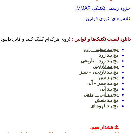
جزوه رسمی تکنیکی IMMAF
کلاس‌های تئوری قوانین
دانلود لیست تکنیک‌ها و قوانین :
(روی هرکدام کلیک کنید و فایل دانلود 
مچ بند سفید
–
زرد
مچ بند زرد
مچ بند زرد – نارنجی
مچ بند نارنجی
مچ بند نارنجی – سبز
مچ بند سبز
مچ بند سبز – آبی
مچ بند آبی
مچ بند آبی – بنفش
مچ بند بنفش
مچ بند قهوه ای
⚠️ هشدار مهم: