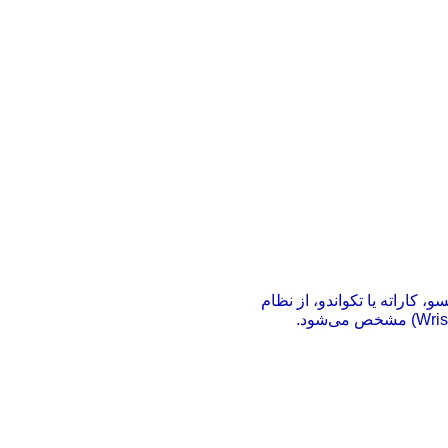
شته‌های رزمی معتبر نظیر جوجیتسو، کاراته یا تکواندو، از نظام