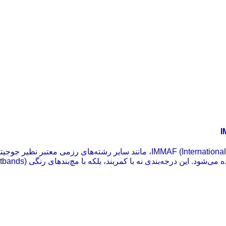
در فدراسیون جهانی MMA یا همان IMMAF (International Mixed Martial Arts Federation)، مانند سایر ر
‌بندی نه با کمربند، بلکه با مچ‌بندهای رنگی (Wristbands) مشخص می‌شود.