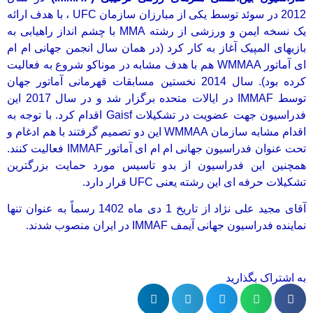
2012 در سوئد توسط یکی از مبارزان سازمان UFC ، با هدف ارائه
یک نسخه ایمن و ورزشی از رشته MMA با چشم انداز راهیابی به
بازیهای المپیک آغاز به کار کرد (در همان سال انجمن جهانی ام ام
ای آماتور WMMAA هم با هدف مشابه در موناکو شروع به فعالیت
کرده بود). سال 2014 نخستین مسابقات قهرمانی آماتور جهان
توسط IMMAF در ایالات متحده برگزار شد و در سال 2017 این
فدراسیون جهت عضویت در تشکیلات Gaisf اقدام کرد. با توجه به
اقدام مشابه سازمان WMMAA این دو تصمیم گرفتند با هم ادغام و
تحت عنوان فدراسیون جهانی ام ام ای آماتور IMMAF فعالیت کنند.
همچنین این فدراسیون از بدو تاسیس مورد حمایت بزرگترین
تشکیلات حرفه ای این رشته یعنی UFC قرار دارد.
آقای مجید علی نژاد از تاریخ 1 دی ماه 1402 رسماً به عنوان تنها
نماینده فدراسیون جهانی آیمف IMMAF در ایران منصوب شدند.
به اشتراک بگذارید